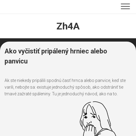
Skip
to
content
Zh4A
Ako vyčistiť pripálený hrniec alebo
panvicu
Ak ste niekedy pripálili spodnú časť hrnca alebo panvice, keď ste
varili, nebojte sa: existuje jednoduchý spôsob, ako odstrániť tie
tmavé zažraté spáleniny. Tu je jednoduchý návod, ako na to.