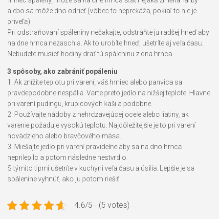
alebo sa môže dno odrieť (vôbec to neprekáža, pokiaľ to nie je
priveľa)
Pri odstraňovaní spáleniny nečakajte, odstráňte ju radšej hneď aby
na dne hrnca nezaschla. Ak to urobíte hneď, ušetríte aj veľa času.
Nebudete musieť hodiny drať tú spáleninu z dna hrnca.
3 spôsoby, ako zabrániť popáleniu
1. Ak znížite teplotu pri varení, váš hrniec alebo panvica sa
pravdepodobne nespália. Varte preto jedlo na nižšej teplote. Hlavne
pri varení pudingu, krupicových kaši a podobne.
2. Používajte nádoby z nehrdzavejúcej ocele alebo liatiny, ak
varenie požaduje vysokú teplotu. Najdôležitejšie je to pri varení
hovädzieho alebo bravčového mäsa.
3. Miešajte jedlo pri varení pravidelne aby sa na dno hrnca
neprilepilo a potom následne nestvrdlo.
S týmito tipmi ušetríte v kuchyni veľa času a úsilia. Lepšie je sa
spálenine vyhnúť, ako ju potom riešiť.
4.6/5 - (5 votes)