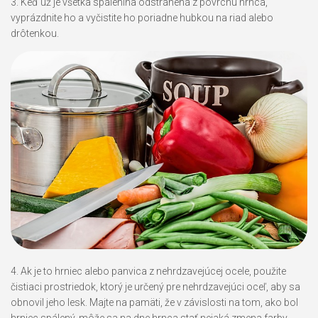
3. Keď už je všetka spálenina odstránená z povrchu hrnca,
vyprázdnite ho a vyčistite ho poriadne hubkou na riad alebo
drôtenkou.
4. Ak je to hrniec alebo panvica z nehrdzavejúcej ocele, použite
čistiaci prostriedok, ktorý je určený pre nehrdzavejúci oceľ, aby sa
obnovil jeho lesk. Majte na pamäti, že v závislosti na tom, ako bol
hrniec spálený, môže sa na dne hrnca stať nejaká zmena farby