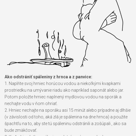
Ako odstrániť spáleniny z hrnca a z panvice:
1. Naplňte svoj hrniec horúcou vodou a niekoľkými kvapkami
prostriedku na umývanie riadu ako napríklad saponát alebo jar.
Potom položte hrniec naplnený mydlovou vodou na sporák a
nechajte vodu v ňom ohriať.
2. Hrniec nechajte na sporáku asi 15 minút alebo prípadne aj dlhšie
(v závislosti od toho, aká zlá je spálenina na dne hrnca) a použite
špachtľu na to, aby ste tú spáleninu odstránili a zošúpali , ako sa
bude zmäkčovať.