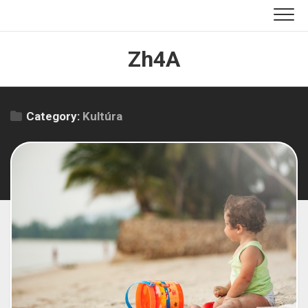
Skip
to
content
Zh4A
Category:
Kultúra