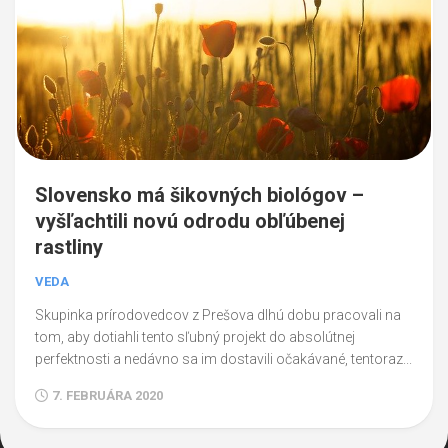
Slovensko má šikovných biológov –
vyšľachtili novú odrodu obľúbenej
rastliny
VEDA
Skupinka prírodovedcov z Prešova dlhú dobu pracovali na
tom, aby dotiahli tento sľubný projekt do absolútnej
perfektnosti a nedávno sa im dostavili očakávané, tentoraz...
7. FEBRUÁRA 2020