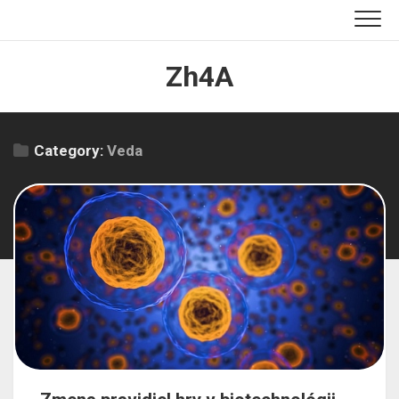
Skip
to
content
Zh4A
Category:
Veda