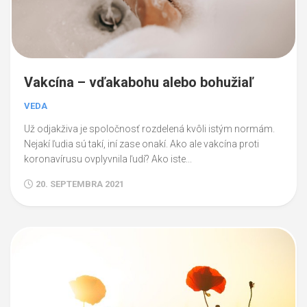
Vakcína – vďakabohu alebo bohužiaľ
VEDA
Už odjakživa je spoločnosť rozdelená kvôli istým normám.
Nejakí ľudia sú takí, iní zase onakí. Ako ale vakcína proti
koronavírusu ovplyvnila ľudí? Ako iste...
20. SEPTEMBRA 2021