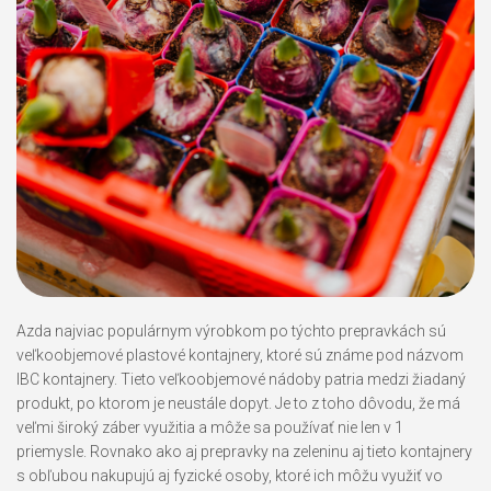
Azda najviac populárnym výrobkom po týchto prepravkách sú
veľkoobjemové plastové kontajnery, ktoré sú známe pod názvom
IBC kontajnery. Tieto veľkoobjemové nádoby patria medzi žiadaný
produkt, po ktorom je neustále dopyt. Je to z toho dôvodu, že má
veľmi široký záber využitia a môže sa používať nie len v 1
priemysle. Rovnako ako aj prepravky na zeleninu aj tieto kontajnery
s obľubou nakupujú aj fyzické osoby, ktoré ich môžu využiť vo