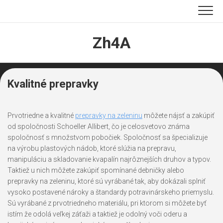
Skip
to
content
Zh4A
Kvalitné prepravky
Prvotriedne a kvalitné
prepravky na zeleninu
môžete nájsť a zakúpiť
od spoločnosti Schoeller Allibert, čo je celosvetovo známa
spoločnosť s množstvom pobočiek. Spoločnosť sa špecializuje
na výrobu plastových nádob, ktoré slúžia na prepravu,
manipuláciu a skladovanie kvapalín najrôznejších druhov a typov.
Taktiež u nich môžete zakúpiť spomínané debničky alebo
prepravky na zeleninu, ktoré sú vyrábané tak, aby dokázali splniť
vysoko postavené nároky a štandardy potravinárskeho priemyslu.
Sú vyrábané z prvotriedneho materiálu, pri ktorom si môžete byť
istím že odolá veľkej záťaži a taktiež je odolný voči oderu a