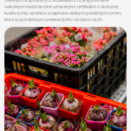
overených a spoľahlivých dodávateľov, čo je aj potvrdené
niekoľkými medzinárodne uznávanými certifikátmi o skutočnej
kvalite týchto výrobkov a naplnenie všetkých potrebných noriem,
ktoré sú potrebné pre uvedenie týchto výrobkov na trh.