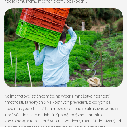
hocijakému inému mechanickému poškodeniu.
Na internetovej stránke máte na výber z množstva nosností,
hmotnosti, farebných či veľkostných prevedení, z ktorých sa
dozaista vyberiete. Tešiť sa môžete na cenovo atraktívne ponuky,
ktoré vás dozaista nadchnú. Spoločnosť vám garantuje
spokojnosť, a to, že používa len prvotriedny materiál dodávaný od