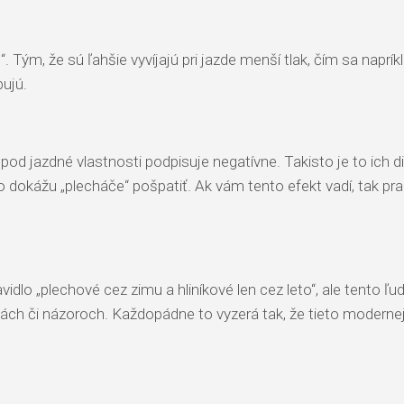
t“. Tým, že sú ľahšie vyvíjajú pri jazde menší tlak, čím sa na
bujú.
d jazdné vlastnosti podpisuje negatívne. Takisto je to ich diza
o dokážu „plecháče“ pošpatiť. Ak vám tento efekt vadí, tak pra
idlo „plechové cez zimu a hliníkové len cez leto“, ale tento ľud
iách či názoroch. Každopádne to vyzerá tak, že tieto modernej