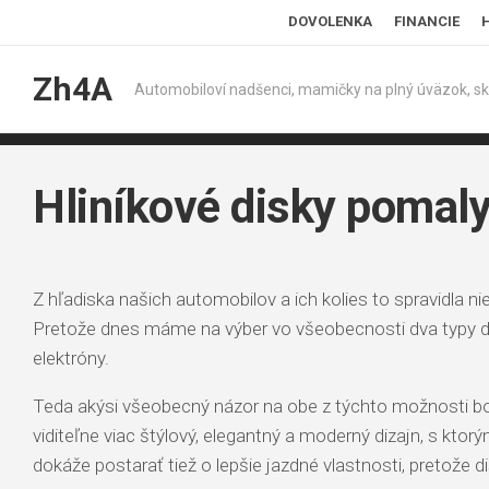
Skip
DOVOLENKA
FINANCIE
to
content
Zh4A
Automobiloví nadšenci, mamičky na plný úväzok, sk
Hliníkové disky pomaly
Z hľadiska našich automobilov a ich kolies to spravidla ni
Pretože dnes máme na výber vo všeobecnosti dva typy d
elektróny.
Teda akýsi všeobecný názor na obe z týchto možnosti bol n
viditeľne viac štýlový, elegantný a moderný dizajn, s kto
dokáže postarať tiež o lepšie jazdné vlastnosti, pretože di