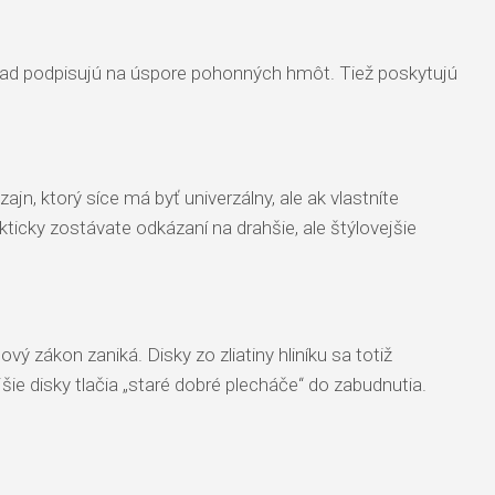
príklad podpisujú na úspore pohonných hmôt. Tiež poskytujú
jn, ktorý síce má byť univerzálny, ale ak vlastníte
kticky zostávate odkázaní na drahšie, ale štýlovejšie
ový zákon zaniká. Disky zo zliatiny hliníku sa totiž
šie disky tlačia „staré dobré plecháče“ do zabudnutia.