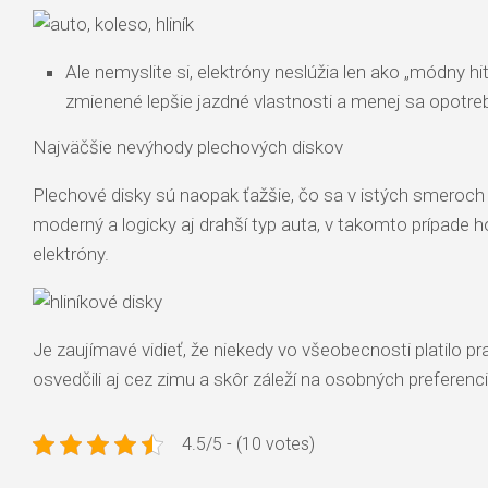
Ale nemyslite si, elektróny neslúžia len ako „módny hi
zmienené lepšie jazdné vlastnosti a menej sa opotre
Najväčšie nevýhody plechových diskov
Plechové disky sú naopak ťažšie, čo sa v istých smeroch po
moderný a logicky aj drahší typ auta, v takomto prípade h
elektróny.
Je zaujímavé vidieť, že niekedy vo všeobecnosti platilo prav
osvedčili aj cez zimu a skôr záleží na osobných preferenc
4.5/5 - (10 votes)