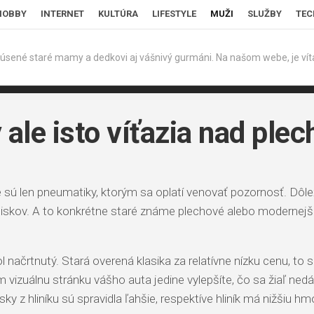
HOBBY
INTERNET
KULTÚRA
LIFESTYLE
MUŽI
SLUŽBY
TEC
úsené staré mamy a dedkovi aj vášnivý gurmáni. Na našom webe, je víta
 ale isto víťazia nad ple
e sú len pneumatiky, ktorým sa oplatí venovať pozornosť. Dôlež
iskov. A to konkrétne staré známe plechové alebo modernejš
ačrtnutý. Stará overená klasika za relatívne nízku cenu, to s
rým vizuálnu stránku vášho auta jedine vylepšíte, čo sa žiaľ n
sky z hliníku sú spravidla ľahšie, respektíve hliník má nižšiu h