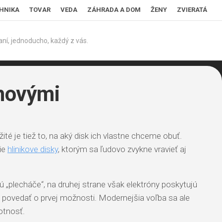
HNIKA
TOVAR
VEDA
ZÁHRADA A DOM
ŽENY
ZVIERATÁ
ní, jednoducho, každý z vás.
chovými
ité je tiež to, na aký disk ich vlastne chceme obuť.
ie
hlinikove disky
, ktorým sa ľudovo zvykne vravieť aj
ú „plecháče“, na druhej strane však elektróny poskytujú
edá povedať o prvej možnosti. Modernejšia voľba sa ale
motnosť.