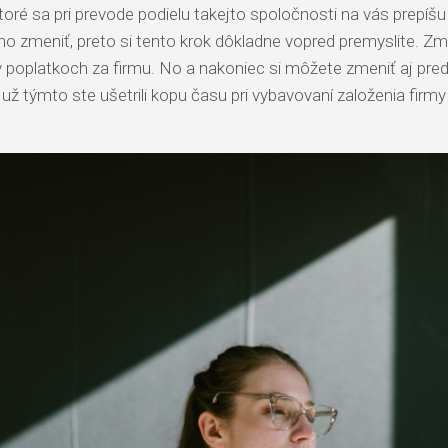
toré sa pri prevode podielu takejto spoločnosti na vás prepí
 ho zmeniť, preto si tento krok dôkladne vopred premyslite.
á v poplatkoch za firmu. No a nakoniec si môžete zmeniť aj pre
už týmto ste ušetrili kopu času pri vybavovaní založenia firm