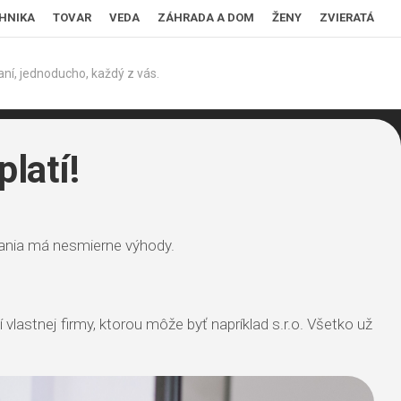
HNIKA
TOVAR
VEDA
ZÁHRADA A DOM
ŽENY
ZVIERATÁ
ní, jednoducho, každý z vás.
latí!
kania má nesmierne výhody.
 vlastnej firmy, ktorou môže byť napríklad s.r.o. Všetko už