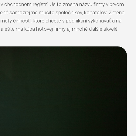
šu v obchodnom registri. Je to zmena názvu firmy v prvom
 Zmeniť samozrejme musíte spoločníkov, konateľov. Zmena
dmety činností, ktoré chcete v podnikaní vykonávať a na
y a ešte má kúpa hotovej firmy aj mnohé ďalšie skvelé