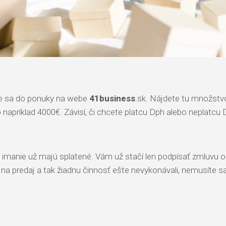
rite sa do ponuky na webe
41business
.sk. Nájdete tu množstvo
 napríklad 4000€. Závisí, či chcete platcu Dph alebo neplatcu
né imanie už majú splatené. Vám už stačí len podpísať zmluvu
a predaj a tak žiadnu činnosť ešte nevykonávali, nemusíte sa