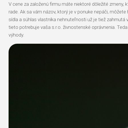
V cene za založenú firmu máte niektoré dôležité zmeny, k
rade. Ak sa vám názov, ktorý je v ponuke nepáči, môžete
sídla a súhlas vlastníka nehnuteľnosti už je tiež zahrnut
tieto potrebuje vaša s.r.o. živnostenské oprávnenia.
Teda 
výhody.