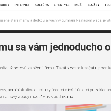
HOBBY
INTERNET
KULTÚRA
LIFESTYLE
MUŽI
SLUŽBY
TEC
úsené staré mamy a dedkovi aj vášnivý gurmáni. Na našom webe, je víta
irmu sa vám jednoducho op
úpite už hotovú založenú firmu. Takáto cesta k začatiu podni
y, administratívu a potulky úradmi a inštitúciami pri zakladaní
te na nový „ready made“ vlak k podnikaniu.