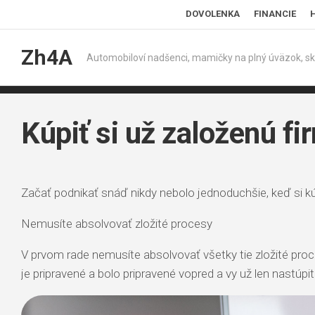
Skip
DOVOLENKA
FINANCIE
to
content
Zh4A
Automobiloví nadšenci, mamičky na plný úväzok, sk
Kúpiť si už založenú f
Začať podnikať snáď nikdy nebolo jednoduchšie, keď si k
Nemusíte absolvovať zložité procesy
V prvom rade nemusíte absolvovať všetky tie zložité proces
je pripravené a bolo pripravené vopred a vy už len nastúpi