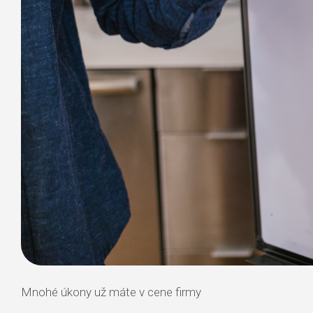
Mnohé úkony už máte v cene firmy