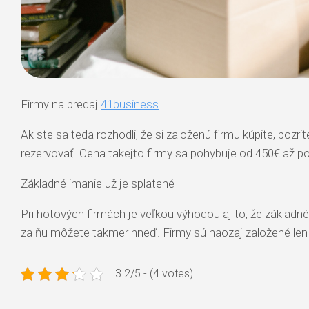
Firmy na predaj
41business
Ak ste sa teda rozhodli, že si založenú firmu kúpite, poz
rezervovať. Cena takejto firmy sa pohybuje od 450€ až po
Základné imanie už je splatené
Pri hotových firmách je veľkou výhodou aj to, že základ
za ňu môžete takmer hneď. Firmy sú naozaj založené len n
3.2/5 - (4 votes)