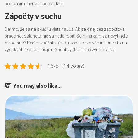
pod vaším menom odovzdáte!
Zápočty v suchu
Darmo, že sa na skúšku viete naučiť. Ak sa k nej cez zápočtové
práce nedostanete, nič sa nedá robiť. Seminárkam sa nevyhnete.
Alebo áno? Keď neznášate písať, urobia to za vás iní! Dnes to na
vysokých školách nie je nič neobvyklé. Tak to využite aj vy!
4.6/5 - (14 votes)
You may also like...