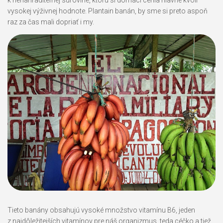
k nenahraditeľnej surovine, ktorú si domáci cenia hlavne kvôli
vysokej výživnej hodnote. Plantain banán, by sme si preto aspoň
raz za čas mali dopriať i my.
Tieto banány obsahujú vysoké množstvo vitamínu B6, jeden
z najdôležitejších vitamínov pre náš organizmus, teda céčko a tiež