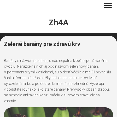
Skip
to
content
Zh4A
Zelené banány pre zdravú krv
Banány s názvom plantain, u nás nepatria k bežne používanému
ovociu. Narazíte na nich aj pod názvom zeleninový banán.
V porovnaní s tými klasickými, sú o dosť väčšie a majú i pevnejšiu
šupku. Dorastajú až do dĺžky tridsiatich centimetrov. Majú
sýtozelenú farbu a po dozretí takmer úplne zhnednú. Vyzerajú
v podstate rovnako, ako staré banány. Pre vysoký obsah škrobu,
sa nehodia ani tak na konzumáciu v surovom stave, ale na
varenie.