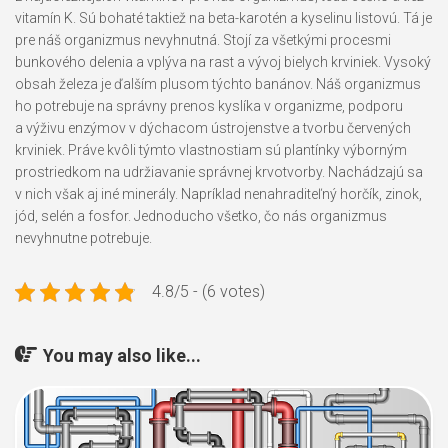
vitamín K. Sú bohaté taktiež na beta-karotén a kyselinu listovú. Tá je
pre náš organizmus nevyhnutná. Stojí za všetkými procesmi
bunkového delenia a vplýva na rast a vývoj bielych krviniek. Vysoký
obsah železa je ďalším plusom týchto banánov. Náš organizmus
ho potrebuje na správny prenos kyslíka v organizme, podporu
a výživu enzýmov v dýchacom ústrojenstve a tvorbu červených
krviniek. Práve kvôli týmto vlastnostiam sú plantínky výborným
prostriedkom na udržiavanie správnej krvotvorby. Nachádzajú sa
v nich však aj iné minerály. Napríklad nenahraditeľný horčík, zinok,
jód, selén a fosfor. Jednoducho všetko, čo nás organizmus
nevyhnutne potrebuje.
4.8/5 - (6 votes)
You may also like...