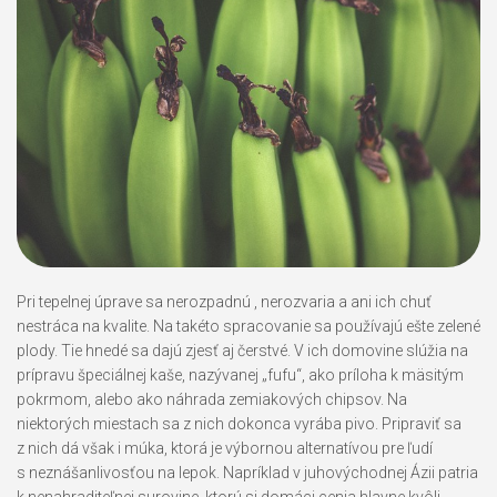
Pri tepelnej úprave sa nerozpadnú , nerozvaria a ani ich chuť
nestráca na kvalite. Na takéto spracovanie sa používajú ešte zelené
plody. Tie hnedé sa dajú zjesť aj čerstvé. V ich domovine slúžia na
prípravu špeciálnej kaše, nazývanej „fufu“, ako príloha k mäsitým
pokrmom, alebo ako náhrada zemiakových chipsov. Na
niektorých miestach sa z nich dokonca vyrába pivo. Pripraviť sa
z nich dá však i múka, ktorá je výbornou alternatívou pre ľudí
s neznášanlivosťou na lepok. Napríklad v juhovýchodnej Ázii patria